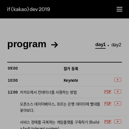
program
day1
day2
프
09:00
참가 등록
참석 희망 세션 선택이 가능한 프로그램 일정표
시
로
간
그
10:00
Keynote
램
11:00
카카오에서 컨테이너를 사용하는 방법
PDF
오픈소스 데이터베이스, 흐르는 은행 데이터에 빨대를
PDF
꽂아보다.
서비스 장애를 극복하는 게임플랫폼 구축하기 (Build
PDF
a fault tolerant system)