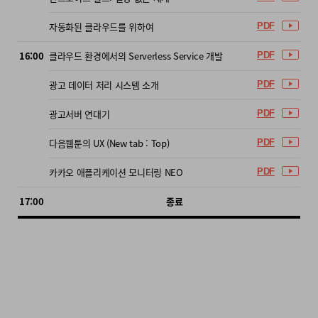
#실서비스
#운영
#사례
자동화된 클라우드를 위하여
PDF
16:00
클라우드 환경에서의 Serverless Service 개발
PDF
김수범(greg.47) / 카카오
광고 데이터 처리 시스템 소개
PDF
카카오톡에서 메시징 서비스 개발을 담당하고 있습니다.
홍석용(dennis.hong) / 카카오
광고서버 연대기
PDF
카카오에서 컨테이너 기반 프라이빗 클라우드 서비스를 개발하고
다음웹툰의 UX (New tab : Top)
PDF
있습니다. 최근에는 카카오 공동체에서 사용하는 Kubernetes as a
Service, DKOSv3를 개발하였고, 카카오톡, 카카오 T 택시 등 대국
카카오 애플리케이션 모니터링 NEO
PDF
민 서비스에 적용하며 보람을 느끼고 있습니다. 기술이 사용자들에
게 전달하는 가치에 관심이 많은 클라우드 개발자 입니다.
17:00
종료