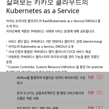
살펴보는 카카오 클라우드의
Microservice에서 쏟아지는 로그를 Perl5를 사용하여
PDF
Kubernetes as a Service
로그수집기들로 잘 보내고 활용하기
카카오 프라이빗 클라우드의 KaaS(Kubernetes as a Service) DKOSv3 를
Practical Microservices in gRPC Go feat.
PDF
소개 하고,
GraphQL, Kafka(서포터즈 기사 개발기)
카카오톡에 적용된 쿠버네티스 사례와 서비스 운영에 대해 공유합니다.
프론트엔드 기술로 동료들 삶의 질 높여주기 (카카오뱅
PDF
- 서비스 중단 없는 쿠버네티스 기반 컨테이너 클라우드 운영 (dennis.hong)
크 Fun 프로젝트 개발기)
* 카카오의 Kubernetes as a Service, DKOSv3 소개
* 사내 인증과 통합된 쿠버네티스 멀티 클러스터 CI/CD 서비스 제공
카카오뱅크 모바일앱 DevOps
PDF
* 자동화된 쿠버네티스 클러스터의 라이프사이클 관리 기능을 통한 무중단
운영
15:00
카카오톡 적용 사례를 통해 살펴보는 카카오 클라우드
PDF
* Custom Controller, Custom Resource Definition 을 통한 On-premise
의 Kubernetes as a Service
환경에서의 쿠버네티스와 물리 인프라 자원 통합
Airflow를 활용하여 아름다운 데이터 파이프라인 구성
PDF
- 서비스 중단 없는 쿠버네티스 기반 카카오톡 백엔드 배포 및 운영 (greg.47)
하기
* 카카오톡 메시징 운영
* 카카오톡 메시징 배포의 어제와 오늘 그리고 내일
돈이 오고가는 금융프로젝트인 펌 뱅킹 서비스에서의
PDF
* Redis와 Kubernetes 그리고 카카오톡
코틀린 적용 사례
#클라우드
#쿠버네티스
#k8s
#컨테이너
#대규모
#카카오톡
안드로이드 빌드: 설탕 없는 세계
PDF