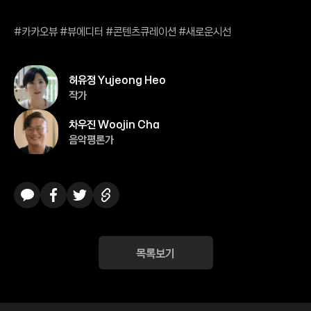
#카카오뷰 #뷰에디터 #콘텐츠큐레이션 #새로운시선
허유정 Yujeong Heo
작가
차우진 Woojin Cha
음악평론가
카카오톡
페이스북
트위터
링크복사
목록보기