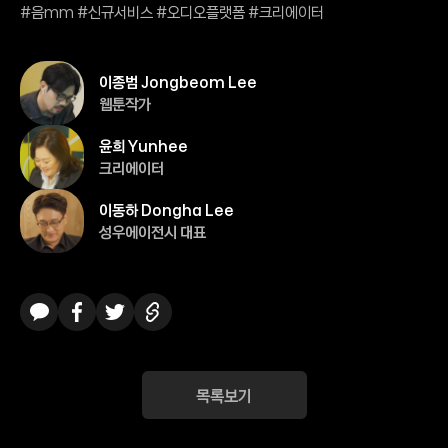
#음mm #신규서비스 #오디오플랫폼 #크리에이터
이종범 Jongbeom Lee
웹툰작가
윤희 Yunhee
크리에이터
이동하 Dongha Lee
성우에이전시 대표
카카오톡
페이스북
트위터
링크복사
목록보기