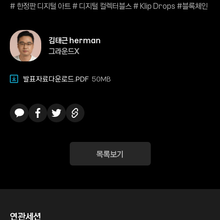
# 한정판 디지털 아트 # 디지털 컬렉터블스 # Klip Drops #블록체인
김태근 herman
그라운드X
발표자료다운로드.PDF
50MB
카카오톡
페이스북
트위터
링크복사
목록보기
연관세션