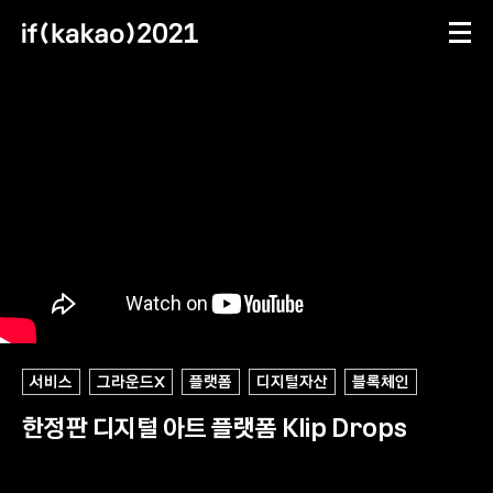
메뉴
문의하기
동영상
세션 63 상세
ifkakao(톡채널)
ifkakao@kakao.com
세션 정보
서비스
그라운드X
플랫폼
디지털자산
블록체인
한정판 디지털 아트 플랫폼 Klip Drops