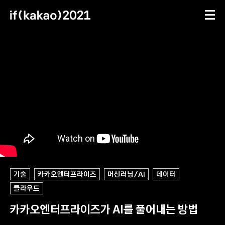
메뉴
문의하기
동영상
세션 127 상세
ifkakao(톡채널)
ifkakao@kakao.com
세션 정보
기술
카카오엔터프라이즈
머신러닝/AI
데이터
클라우드
카카오엔터프라이즈가 AI를 풀어내는 방법