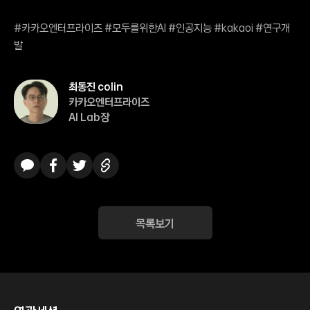
#카카오엔터프라이즈 #모두를위한AI #인공지능 #kakaoi #연구개
발
최동진 colin
카카오엔터프라이즈
AI Lab장
카카오톡
페이스북
트위터
링크복사
목록보기