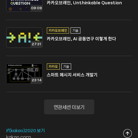
카카오브레인, Unthinkable Question
09:09
카카오브레인
기술
카카오브레인, AI 공동연구 이렇게 한다
27:31
카카오
기술
스마트 메시지 서비스 개발기
23:14
연관세션 더보기
if(kakao)2020 보기
맨위로
kakao corp.