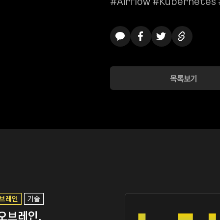
#Airflow #Kubernetes
카카오톡
페이스북
트위터
링크복사
목록보기
브레인
기술
오브레인,